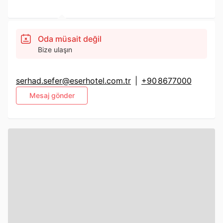
Oda müsait değil
Bize ulaşın
serhad.sefer@eserhotel.com.tr
|
+90 8677000
Mesaj gönder