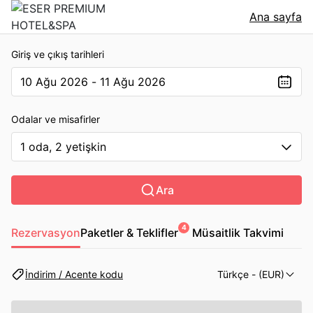
Ana sayfa
Giriş ve çıkış tarihleri
10 Ağu 2026 - 11 Ağu 2026
The present value is 10 Ağu 2026 - 11 Ağu 2026
Odalar ve misafirler
1 oda, 2 yetişkin
Ara
4
Rezervasyon
Paketler & Teklifler
Müsaitlik Takvimi
İndirim / Acente kodu
Türkçe
- (EUR)